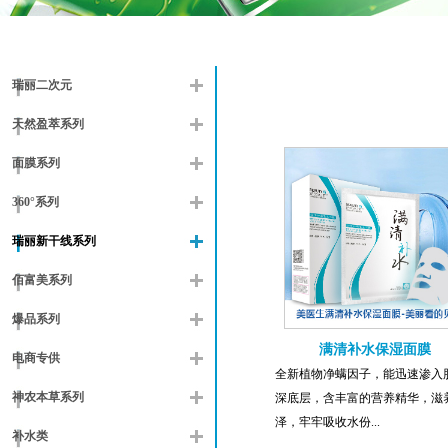
瑞丽二次元
天然盈萃系列
面膜系列
360°系列
瑞丽新干线系列
佰富美系列
爆品系列
满清补水保湿面膜
电商专供
全新植物净螨因子，能迅速渗入
神农本草系列
深底层，含丰富的营养精华，滋
泽，牢牢吸收水份...
补水类